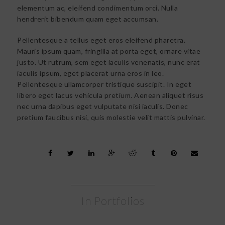
elementum ac, eleifend condimentum orci. Nulla
hendrerit bibendum quam eget accumsan.
Pellentesque a tellus eget eros eleifend pharetra.
Mauris ipsum quam, fringilla at porta eget, ornare vitae
justo. Ut rutrum, sem eget iaculis venenatis, nunc erat
iaculis ipsum, eget placerat urna eros in leo.
Pellentesque ullamcorper tristique suscipit. In eget
libero eget lacus vehicula pretium. Aenean aliquet risus
nec urna dapibus eget vulputate nisi iaculis. Donec
pretium faucibus nisi, quis molestie velit mattis pulvinar.
In Portfolios
Vertical image set
PAINTINGS